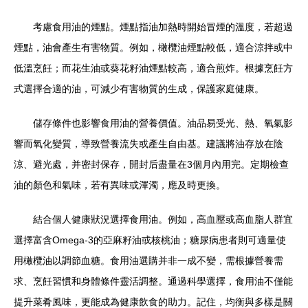
考慮食用油的煙點。煙點指油加熱時開始冒煙的溫度，若超過
煙點，油會產生有害物質。例如，橄欖油煙點較低，適合涼拌或中
低溫烹飪；而花生油或葵花籽油煙點較高，適合煎炸。根據烹飪方
式選擇合適的油，可減少有害物質的生成，保護家庭健康。
儲存條件也影響食用油的營養價值。油品易受光、熱、氧氣影
響而氧化變質，導致營養流失或產生自由基。建議將油存放在陰
涼、避光處，并密封保存，開封后盡量在3個月內用完。定期檢查
油的顏色和氣味，若有異味或渾濁，應及時更換。
結合個人健康狀況選擇食用油。例如，高血壓或高血脂人群宜
選擇富含Omega-3的亞麻籽油或核桃油；糖尿病患者則可適量使
用橄欖油以調節血糖。食用油選購并非一成不變，需根據營養需
求、烹飪習慣和身體條件靈活調整。通過科學選擇，食用油不僅能
提升菜肴風味，更能成為健康飲食的助力。記住，均衡與多樣是關