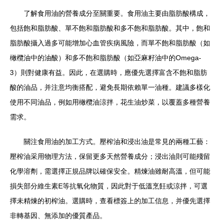
了解食用油的營養成分至關重要。食用油主要由脂肪酸構成，
包括飽和脂肪酸、單不飽和脂肪酸和多不飽和脂肪酸。其中，飽和
脂肪酸攝入過多可能增加心血管疾病風險，而單不飽和脂肪酸（如
橄欖油中的油酸）和多不飽和脂肪酸（如亞麻籽油中的Omega-
3）則對健康有益。因此，在選購時，應優先選擇富含不飽和脂肪
酸的油品，并注意均衡搭配，避免長期依賴單一油種。建議多樣化
使用不同油品，例如用橄欖油涼拌，花生油炒菜，以覆蓋多種營養
需求。
關注食用油的加工方式。壓榨油和浸出油是常見的兩種工藝：
壓榨油采用物理方法，保留更多天然營養成分；浸出油則可能殘留
化學溶劑，需選擇正規品牌以確保安全。精煉油雖耐高溫，但可能
損失部分維生素E等抗氧化物質，因此對于低溫烹飪或涼拌，可選
擇未精煉的初榨油。選購時，查看標簽上的加工信息，并優先選擇
非轉基因、無添加的優質產品。