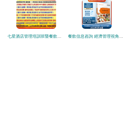
七星酒店管理培訓班暨餐飲管理專項課程 2月20日成都開課，誠邀免費試學三天
餐飲信息咨詢 經濟管理視角下的行業變革與發展策略